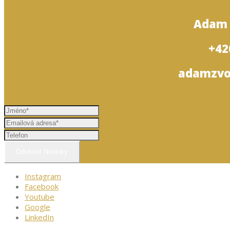
Adam 
+42
adamzvo
Odebírat Novinky
Instagram
Facebook
Youtube
Google
LinkedIn