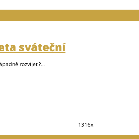
eta sváteční
padně rozvíjet ?...
1316x