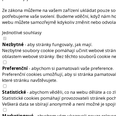
Ze zákona můžeme na vašem zařízení ukládat pouze soub
potřebujeme vaše svolení. Budeme vděční, když nám ho 
webu můžete samozřejmě kdykoliv změnit nebo odvola
Jednotlivé souhlasy
Nezbytné
- aby stránky fungovaly, jak mají.
Nezbytné soubory cookie pomáhají učinit webové stránk
oblastem webové stránky. Bez těchto souborů cookie n
Preferenční
- abychom si pamatovali vaše preference.
Preferenční cookies umožňují, aby si stránka pamatovala
které stránku navštěvujete.
Statistické
- abychom věděli, co na webu děláte a co zl
Statistické cookies pomáhají provozovateli stránek poch
Veškerá data se sbírají anonymně a není možné je spoji
Marketingové
- abychom vám ukazovali pouze relevan