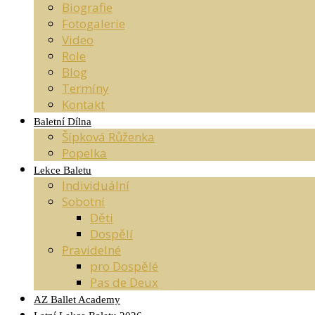
Biografie
Fotogalerie
Video
Role
Blog
Termíny
Kontakt
Baletní Dílna
Šípková Růženka
Popelka
Lekce Baletu
Individuální
Sobotní
Děti
Dospělí
Pravidelné
pro Dospělé
Pas de Deux
AZ Ballet Academy