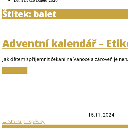
Letní Lekce Baletu 2026
Štítek: balet
Adventní kalendář – Etik
Jak dětem zpříjemnit čekání na Vánoce a zároveň je nená
Celý článek
16.11. 2024
←
Starší příspěvky